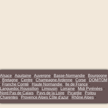
Alsace
-
Aquitaine
-
Auvergne
-
Basse-Normandie
-
Bourgogne
-
Bretagne
-
Centre
-
Champagne Ardenne
-
Corse
-
DOM/TOM
-
Franche Comté
-
Haute Normandie
-
Ile de France
-
Languedoc Roussillon
-
Limousin
-
Lorraine
-
Midi Pyrénées
-
Nord Pas de Calais
-
Pays de la Loire
-
Picardie
-
Poitou
Charentes
-
Provence Alpes Côte d'azur
-
Rhône Alpes
-