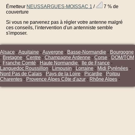
Émetteur
NEUSSARGUES-MOISSAC 1
/
7 % de
couverture
Si vous ne parvenez pas à régler votre antenne malgré
ces conseils, l'intervention d'un antenniste semble
s'imposer.
Alsace
-
Aquitaine
-
Auvergne
-
Basse-Normandie
-
Bourgogne
-
Bretagne
-
Centre
-
Champagne Ardenne
-
Corse
-
DOM/TOM
-
Franche Comté
-
Haute Normandie
-
Ile de France
-
Languedoc Roussillon
-
Limousin
-
Lorraine
-
Midi Pyrénées
-
Nord Pas de Calais
-
Pays de la Loire
-
Picardie
-
Poitou
Charentes
-
Provence Alpes Côte d'azur
-
Rhône Alpes
-