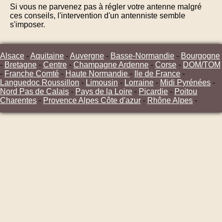
Si vous ne parvenez pas à régler votre antenne malgré
ces conseils, l'intervention d'un antenniste semble
s'imposer.
Alsace
-
Aquitaine
-
Auvergne
-
Basse-Normandie
-
Bourgogne
-
Bretagne
-
Centre
-
Champagne Ardenne
-
Corse
-
DOM/TOM
-
Franche Comté
-
Haute Normandie
-
Ile de France
-
Languedoc Roussillon
-
Limousin
-
Lorraine
-
Midi Pyrénées
-
Nord Pas de Calais
-
Pays de la Loire
-
Picardie
-
Poitou
Charentes
-
Provence Alpes Côte d'azur
-
Rhône Alpes
-