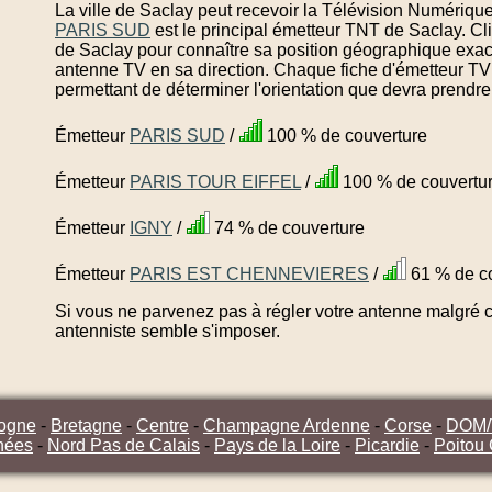
La ville de Saclay peut recevoir la Télévision Numérique
PARIS SUD
est le principal émetteur TNT de Saclay. Cl
de Saclay pour connaître sa position géographique exacte
antenne TV en sa direction. Chaque fiche d'émetteur TV
permettant de déterminer l'orientation que devra prendre
Émetteur
PARIS SUD
/
100 % de couverture
Émetteur
PARIS TOUR EIFFEL
/
100 % de couvertu
Émetteur
IGNY
/
74 % de couverture
Émetteur
PARIS EST CHENNEVIERES
/
61 % de c
Si vous ne parvenez pas à régler votre antenne malgré ce
antenniste semble s'imposer.
ogne
-
Bretagne
-
Centre
-
Champagne Ardenne
-
Corse
-
DOM
nées
-
Nord Pas de Calais
-
Pays de la Loire
-
Picardie
-
Poitou