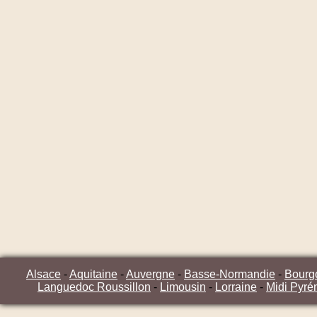
Alsace
-
Aquitaine
-
Auvergne
-
Basse-Normandie
-
Bourg
Languedoc Roussillon
-
Limousin
-
Lorraine
-
Midi Pyré