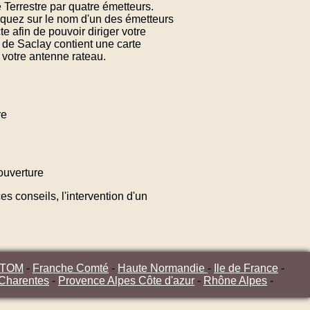
 Terrestre par quatre émetteurs.
iquez sur le nom d'un des émetteurs
 afin de pouvoir diriger votre
 de Saclay contient une carte
 votre antenne rateau.
re
ouverture
s conseils, l'intervention d'un
/TOM
-
Franche Comté
-
Haute Normandie
-
Ile de France
-
 Charentes
-
Provence Alpes Côte d'azur
-
Rhône Alpes
-