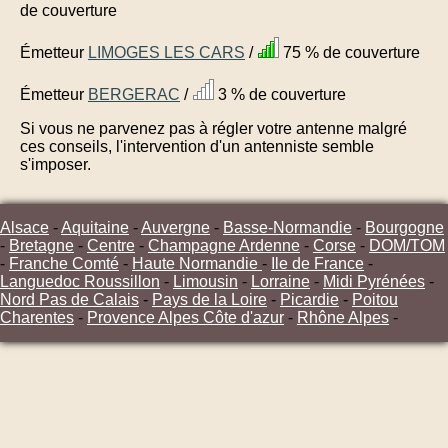
de couverture
Émetteur
LIMOGES LES CARS
/
75 % de couverture
Émetteur
BERGERAC
/
3 % de couverture
Si vous ne parvenez pas à régler votre antenne malgré
ces conseils, l'intervention d'un antenniste semble
s'imposer.
Alsace
-
Aquitaine
-
Auvergne
-
Basse-Normandie
-
Bourgogne
-
Bretagne
-
Centre
-
Champagne Ardenne
-
Corse
-
DOM/TOM
-
Franche Comté
-
Haute Normandie
-
Ile de France
-
Languedoc Roussillon
-
Limousin
-
Lorraine
-
Midi Pyrénées
-
Nord Pas de Calais
-
Pays de la Loire
-
Picardie
-
Poitou
Charentes
-
Provence Alpes Côte d'azur
-
Rhône Alpes
-