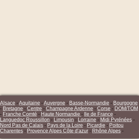
Alsace
-
Aquitaine
-
Auvergne
-
Basse-Normandie
-
Bourgogne
-
Bretagne
-
Centre
-
Champagne Ardenne
-
Corse
-
DOM/TOM
-
Franche Comté
-
Haute Normandie
-
Ile de France
-
Languedoc Roussillon
-
Limousin
-
Lorraine
-
Midi Pyrénées
-
Nord Pas de Calais
-
Pays de la Loire
-
Picardie
-
Poitou
Charentes
-
Provence Alpes Côte d'azur
-
Rhône Alpes
-