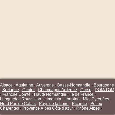
Alsace
-
Aquitaine
-
Auvergne
-
Basse-Normandie
-
Bourgogne
-
Bretagne
-
Centre
-
Champagne Ardenne
-
Corse
-
DOM/TOM
-
Franche Comté
-
Haute Normandie
-
Ile de France
-
Languedoc Roussillon
-
Limousin
-
Lorraine
-
Midi Pyrénées
-
Nord Pas de Calais
-
Pays de la Loire
-
Picardie
-
Poitou
Charentes
-
Provence Alpes Côte d'azur
-
Rhône Alpes
-