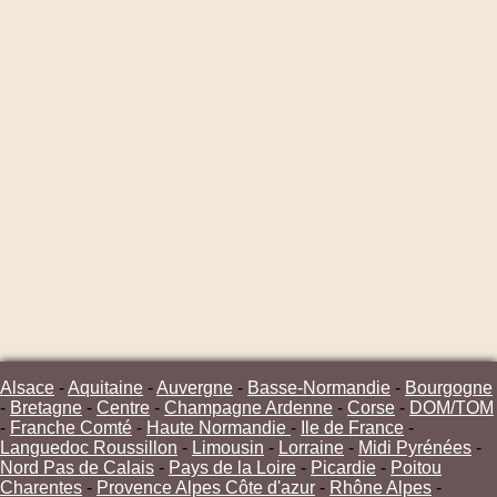
Alsace
-
Aquitaine
-
Auvergne
-
Basse-Normandie
-
Bourgogne
-
Bretagne
-
Centre
-
Champagne Ardenne
-
Corse
-
DOM/TOM
-
Franche Comté
-
Haute Normandie
-
Ile de France
-
Languedoc Roussillon
-
Limousin
-
Lorraine
-
Midi Pyrénées
-
Nord Pas de Calais
-
Pays de la Loire
-
Picardie
-
Poitou
Charentes
-
Provence Alpes Côte d'azur
-
Rhône Alpes
-