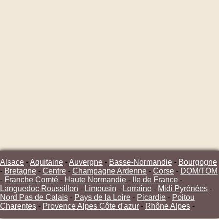
Alsace
-
Aquitaine
-
Auvergne
-
Basse-Normandie
-
Bourgogne
-
Bretagne
-
Centre
-
Champagne Ardenne
-
Corse
-
DOM/TOM
-
Franche Comté
-
Haute Normandie
-
Ile de France
-
Languedoc Roussillon
-
Limousin
-
Lorraine
-
Midi Pyrénées
-
Nord Pas de Calais
-
Pays de la Loire
-
Picardie
-
Poitou
Charentes
-
Provence Alpes Côte d'azur
-
Rhône Alpes
-