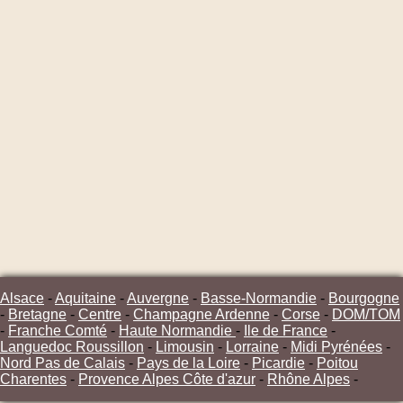
Alsace
-
Aquitaine
-
Auvergne
-
Basse-Normandie
-
Bourgogne
-
Bretagne
-
Centre
-
Champagne Ardenne
-
Corse
-
DOM/TOM
-
Franche Comté
-
Haute Normandie
-
Ile de France
-
Languedoc Roussillon
-
Limousin
-
Lorraine
-
Midi Pyrénées
-
Nord Pas de Calais
-
Pays de la Loire
-
Picardie
-
Poitou
Charentes
-
Provence Alpes Côte d'azur
-
Rhône Alpes
-