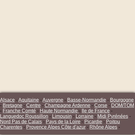
Alsace
-
Aquitaine
-
Auvergne
-
Basse-Normandie
-
Bourgogne
-
Bretagne
-
Centre
-
Champagne Ardenne
-
Corse
-
DOM/TOM
-
Franche Comté
-
Haute Normandie
-
Ile de France
-
Languedoc Roussillon
-
Limousin
-
Lorraine
-
Midi Pyrénées
-
Nord Pas de Calais
-
Pays de la Loire
-
Picardie
-
Poitou
Charentes
-
Provence Alpes Côte d'azur
-
Rhône Alpes
-