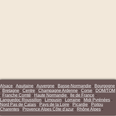
Alsace
-
Aquitaine
-
Auvergne
-
Basse-Normandie
-
Bourgogne
-
Bretagne
-
Centre
-
Champagne Ardenne
-
Corse
-
DOM/TOM
-
Franche Comté
-
Haute Normandie
-
Ile de France
-
Languedoc Roussillon
-
Limousin
-
Lorraine
-
Midi Pyrénées
-
Nord Pas de Calais
-
Pays de la Loire
-
Picardie
-
Poitou
Charentes
-
Provence Alpes Côte d'azur
-
Rhône Alpes
-