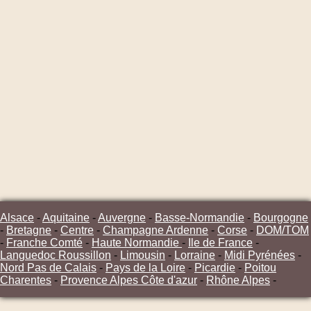
Alsace
-
Aquitaine
-
Auvergne
-
Basse-Normandie
-
Bourgogne
-
Bretagne
-
Centre
-
Champagne Ardenne
-
Corse
-
DOM/TOM
-
Franche Comté
-
Haute Normandie
-
Ile de France
-
Languedoc Roussillon
-
Limousin
-
Lorraine
-
Midi Pyrénées
-
Nord Pas de Calais
-
Pays de la Loire
-
Picardie
-
Poitou
Charentes
-
Provence Alpes Côte d'azur
-
Rhône Alpes
-