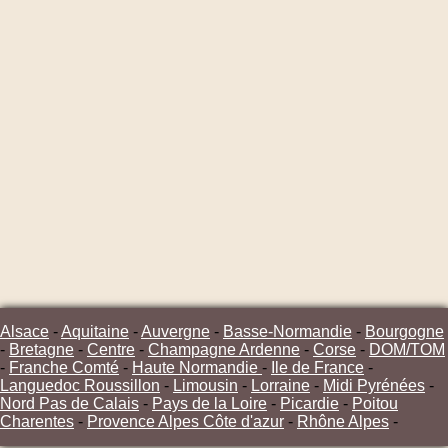
Alsace
-
Aquitaine
-
Auvergne
-
Basse-Normandie
-
Bourgogne
-
Bretagne
-
Centre
-
Champagne Ardenne
-
Corse
-
DOM/TOM
-
Franche Comté
-
Haute Normandie
-
Ile de France
-
Languedoc Roussillon
-
Limousin
-
Lorraine
-
Midi Pyrénées
-
Nord Pas de Calais
-
Pays de la Loire
-
Picardie
-
Poitou
Charentes
-
Provence Alpes Côte d'azur
-
Rhône Alpes
-