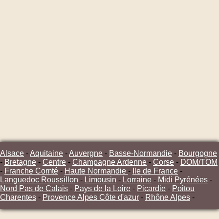
Alsace
-
Aquitaine
-
Auvergne
-
Basse-Normandie
-
Bourgogne
-
Bretagne
-
Centre
-
Champagne Ardenne
-
Corse
-
DOM/TOM
-
Franche Comté
-
Haute Normandie
-
Ile de France
-
Languedoc Roussillon
-
Limousin
-
Lorraine
-
Midi Pyrénées
-
Nord Pas de Calais
-
Pays de la Loire
-
Picardie
-
Poitou
Charentes
-
Provence Alpes Côte d'azur
-
Rhône Alpes
-