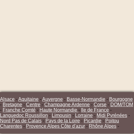
Alsace
-
Aquitaine
-
Auvergne
-
Basse-Normandie
-
Bourgogne
-
Bretagne
-
Centre
-
Champagne Ardenne
-
Corse
-
DOM/TOM
-
Franche Comté
-
Haute Normandie
-
Ile de France
-
Languedoc Roussillon
-
Limousin
-
Lorraine
-
Midi Pyrénées
-
Nord Pas de Calais
-
Pays de la Loire
-
Picardie
-
Poitou
Charentes
-
Provence Alpes Côte d'azur
-
Rhône Alpes
-