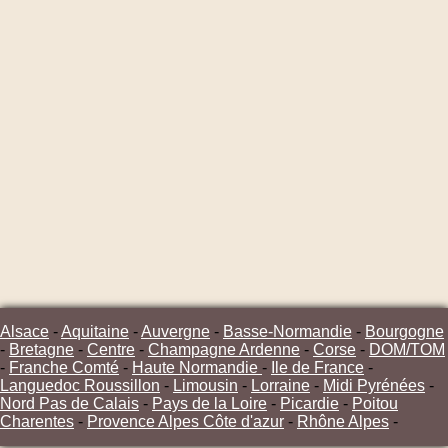
Alsace
-
Aquitaine
-
Auvergne
-
Basse-Normandie
-
Bourgogne
-
Bretagne
-
Centre
-
Champagne Ardenne
-
Corse
-
DOM/TOM
-
Franche Comté
-
Haute Normandie
-
Ile de France
-
Languedoc Roussillon
-
Limousin
-
Lorraine
-
Midi Pyrénées
-
Nord Pas de Calais
-
Pays de la Loire
-
Picardie
-
Poitou
Charentes
-
Provence Alpes Côte d'azur
-
Rhône Alpes
-