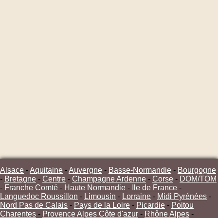
Alsace
-
Aquitaine
-
Auvergne
-
Basse-Normandie
-
Bourgogne
-
Bretagne
-
Centre
-
Champagne Ardenne
-
Corse
-
DOM/TOM
-
Franche Comté
-
Haute Normandie
-
Ile de France
-
Languedoc Roussillon
-
Limousin
-
Lorraine
-
Midi Pyrénées
-
Nord Pas de Calais
-
Pays de la Loire
-
Picardie
-
Poitou
Charentes
-
Provence Alpes Côte d'azur
-
Rhône Alpes
-