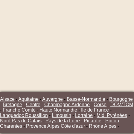
Alsace
-
Aquitaine
-
Auvergne
-
Basse-Normandie
-
Bourgogne
-
Bretagne
-
Centre
-
Champagne Ardenne
-
Corse
-
DOM/TOM
-
Franche Comté
-
Haute Normandie
-
Ile de France
-
Languedoc Roussillon
-
Limousin
-
Lorraine
-
Midi Pyrénées
-
Nord Pas de Calais
-
Pays de la Loire
-
Picardie
-
Poitou
Charentes
-
Provence Alpes Côte d'azur
-
Rhône Alpes
-