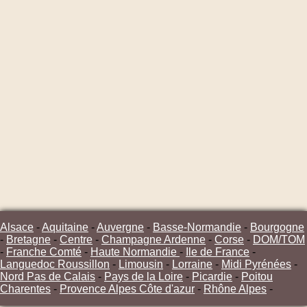
Alsace
-
Aquitaine
-
Auvergne
-
Basse-Normandie
-
Bourgogne
-
Bretagne
-
Centre
-
Champagne Ardenne
-
Corse
-
DOM/TOM
-
Franche Comté
-
Haute Normandie
-
Ile de France
-
Languedoc Roussillon
-
Limousin
-
Lorraine
-
Midi Pyrénées
-
Nord Pas de Calais
-
Pays de la Loire
-
Picardie
-
Poitou
Charentes
-
Provence Alpes Côte d'azur
-
Rhône Alpes
-