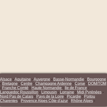
Alsace
-
Aquitaine
-
Auvergne
-
Basse-Normandie
-
Bourgogne
-
Bretagne
-
Centre
-
Champagne Ardenne
-
Corse
-
DOM/TOM
-
Franche Comté
-
Haute Normandie
-
Ile de France
-
Languedoc Roussillon
-
Limousin
-
Lorraine
-
Midi Pyrénées
-
Nord Pas de Calais
-
Pays de la Loire
-
Picardie
-
Poitou
Charentes
-
Provence Alpes Côte d'azur
-
Rhône Alpes
-