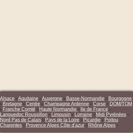
Alsace
-
Aquitaine
-
Auvergne
-
Basse-Normandie
-
Bourgogne
-
Bretagne
-
Centre
-
Champagne Ardenne
-
Corse
-
DOM/TOM
-
Franche Comté
-
Haute Normandie
-
Ile de France
-
Languedoc Roussillon
-
Limousin
-
Lorraine
-
Midi Pyrénées
-
Nord Pas de Calais
-
Pays de la Loire
-
Picardie
-
Poitou
Charentes
-
Provence Alpes Côte d'azur
-
Rhône Alpes
-