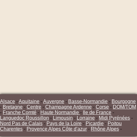
Alsace
-
Aquitaine
-
Auvergne
-
Basse-Normandie
-
Bourgogne
-
Bretagne
-
Centre
-
Champagne Ardenne
-
Corse
-
DOM/TOM
-
Franche Comté
-
Haute Normandie
-
Ile de France
-
Languedoc Roussillon
-
Limousin
-
Lorraine
-
Midi Pyrénées
-
Nord Pas de Calais
-
Pays de la Loire
-
Picardie
-
Poitou
Charentes
-
Provence Alpes Côte d'azur
-
Rhône Alpes
-