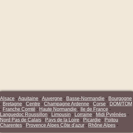
Alsace
-
Aquitaine
-
Auvergne
-
Basse-Normandie
-
Bourgogne
-
Bretagne
-
Centre
-
Champagne Ardenne
-
Corse
-
DOM/TOM
-
Franche Comté
-
Haute Normandie
-
Ile de France
-
Languedoc Roussillon
-
Limousin
-
Lorraine
-
Midi Pyrénées
-
Nord Pas de Calais
-
Pays de la Loire
-
Picardie
-
Poitou
Charentes
-
Provence Alpes Côte d'azur
-
Rhône Alpes
-