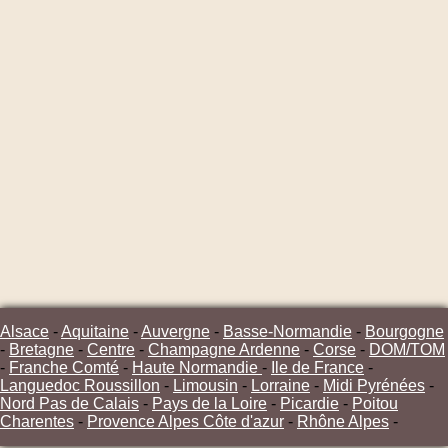
Alsace
-
Aquitaine
-
Auvergne
-
Basse-Normandie
-
Bourgogne
-
Bretagne
-
Centre
-
Champagne Ardenne
-
Corse
-
DOM/TOM
-
Franche Comté
-
Haute Normandie
-
Ile de France
-
Languedoc Roussillon
-
Limousin
-
Lorraine
-
Midi Pyrénées
-
Nord Pas de Calais
-
Pays de la Loire
-
Picardie
-
Poitou
Charentes
-
Provence Alpes Côte d'azur
-
Rhône Alpes
-