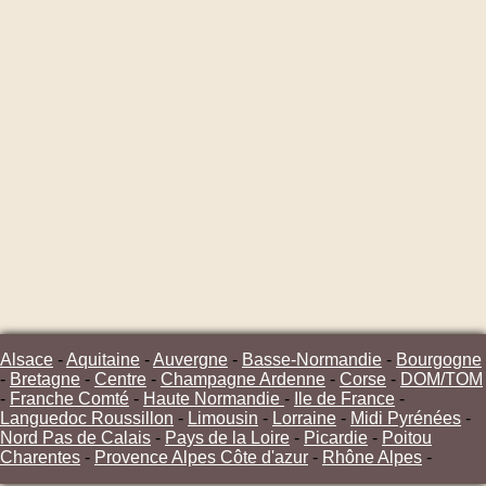
Alsace
-
Aquitaine
-
Auvergne
-
Basse-Normandie
-
Bourgogne
-
Bretagne
-
Centre
-
Champagne Ardenne
-
Corse
-
DOM/TOM
-
Franche Comté
-
Haute Normandie
-
Ile de France
-
Languedoc Roussillon
-
Limousin
-
Lorraine
-
Midi Pyrénées
-
Nord Pas de Calais
-
Pays de la Loire
-
Picardie
-
Poitou
Charentes
-
Provence Alpes Côte d'azur
-
Rhône Alpes
-