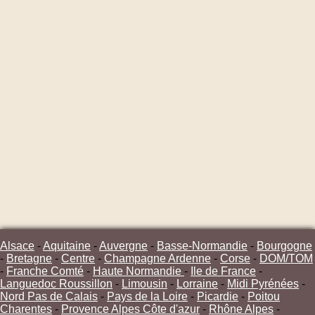
Alsace
-
Aquitaine
-
Auvergne
-
Basse-Normandie
-
Bourgogne
-
Bretagne
-
Centre
-
Champagne Ardenne
-
Corse
-
DOM/TOM
-
Franche Comté
-
Haute Normandie
-
Ile de France
-
Languedoc Roussillon
-
Limousin
-
Lorraine
-
Midi Pyrénées
-
Nord Pas de Calais
-
Pays de la Loire
-
Picardie
-
Poitou
Charentes
-
Provence Alpes Côte d'azur
-
Rhône Alpes
-