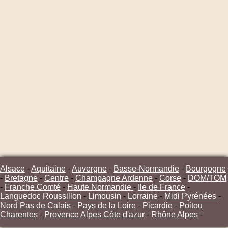
Alsace
-
Aquitaine
-
Auvergne
-
Basse-Normandie
-
Bourgogne
-
Bretagne
-
Centre
-
Champagne Ardenne
-
Corse
-
DOM/TOM
-
Franche Comté
-
Haute Normandie
-
Ile de France
-
Languedoc Roussillon
-
Limousin
-
Lorraine
-
Midi Pyrénées
-
Nord Pas de Calais
-
Pays de la Loire
-
Picardie
-
Poitou
Charentes
-
Provence Alpes Côte d'azur
-
Rhône Alpes
-