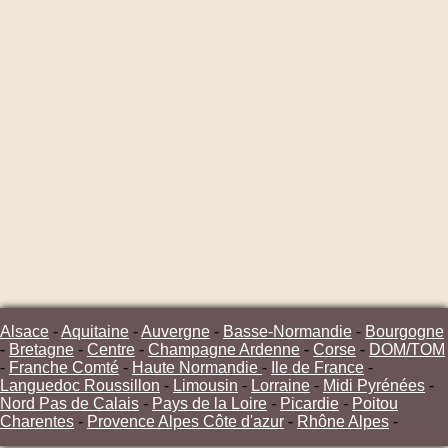
Alsace
-
Aquitaine
-
Auvergne
-
Basse-Normandie
-
Bourgogne
-
Bretagne
-
Centre
-
Champagne Ardenne
-
Corse
-
DOM/TOM
-
Franche Comté
-
Haute Normandie
-
Ile de France
-
Languedoc Roussillon
-
Limousin
-
Lorraine
-
Midi Pyrénées
-
Nord Pas de Calais
-
Pays de la Loire
-
Picardie
-
Poitou
Charentes
-
Provence Alpes Côte d'azur
-
Rhône Alpes
-