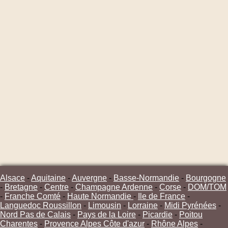
Alsace
-
Aquitaine
-
Auvergne
-
Basse-Normandie
-
Bourgogne
-
Bretagne
-
Centre
-
Champagne Ardenne
-
Corse
-
DOM/TOM
-
Franche Comté
-
Haute Normandie
-
Ile de France
-
Languedoc Roussillon
-
Limousin
-
Lorraine
-
Midi Pyrénées
-
Nord Pas de Calais
-
Pays de la Loire
-
Picardie
-
Poitou
Charentes
-
Provence Alpes Côte d'azur
-
Rhône Alpes
-