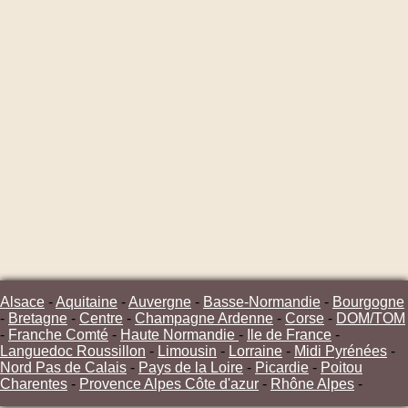
Alsace
-
Aquitaine
-
Auvergne
-
Basse-Normandie
-
Bourgogne
-
Bretagne
-
Centre
-
Champagne Ardenne
-
Corse
-
DOM/TOM
-
Franche Comté
-
Haute Normandie
-
Ile de France
-
Languedoc Roussillon
-
Limousin
-
Lorraine
-
Midi Pyrénées
-
Nord Pas de Calais
-
Pays de la Loire
-
Picardie
-
Poitou
Charentes
-
Provence Alpes Côte d'azur
-
Rhône Alpes
-