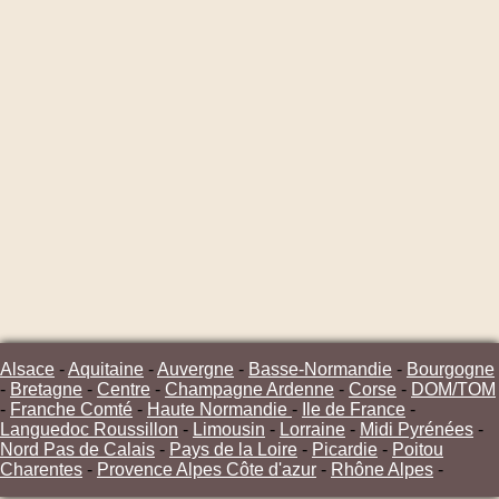
Alsace
-
Aquitaine
-
Auvergne
-
Basse-Normandie
-
Bourgogne
-
Bretagne
-
Centre
-
Champagne Ardenne
-
Corse
-
DOM/TOM
-
Franche Comté
-
Haute Normandie
-
Ile de France
-
Languedoc Roussillon
-
Limousin
-
Lorraine
-
Midi Pyrénées
-
Nord Pas de Calais
-
Pays de la Loire
-
Picardie
-
Poitou
Charentes
-
Provence Alpes Côte d'azur
-
Rhône Alpes
-