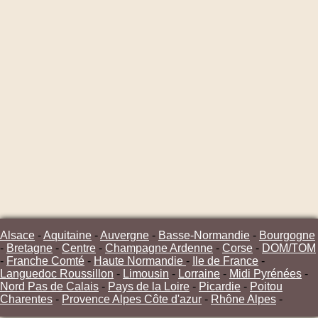
Alsace
-
Aquitaine
-
Auvergne
-
Basse-Normandie
-
Bourgogne
-
Bretagne
-
Centre
-
Champagne Ardenne
-
Corse
-
DOM/TOM
-
Franche Comté
-
Haute Normandie
-
Ile de France
-
Languedoc Roussillon
-
Limousin
-
Lorraine
-
Midi Pyrénées
-
Nord Pas de Calais
-
Pays de la Loire
-
Picardie
-
Poitou
Charentes
-
Provence Alpes Côte d'azur
-
Rhône Alpes
-