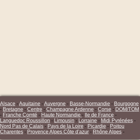
Alsace
-
Aquitaine
-
Auvergne
-
Basse-Normandie
-
Bourgogne
-
Bretagne
-
Centre
-
Champagne Ardenne
-
Corse
-
DOM/TOM
-
Franche Comté
-
Haute Normandie
-
Ile de France
-
Languedoc Roussillon
-
Limousin
-
Lorraine
-
Midi Pyrénées
-
Nord Pas de Calais
-
Pays de la Loire
-
Picardie
-
Poitou
Charentes
-
Provence Alpes Côte d'azur
-
Rhône Alpes
-