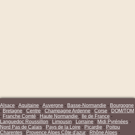
Alsace
-
Aquitaine
-
Auvergne
-
Basse-Normandie
-
Bourgogne
-
Bretagne
-
Centre
-
Champagne Ardenne
-
Corse
-
DOM/TOM
-
Franche Comté
-
Haute Normandie
-
Ile de France
-
Languedoc Roussillon
-
Limousin
-
Lorraine
-
Midi Pyrénées
-
Nord Pas de Calais
-
Pays de la Loire
-
Picardie
-
Poitou
Charentes
-
Provence Alpes Côte d'azur
-
Rhône Alpes
-