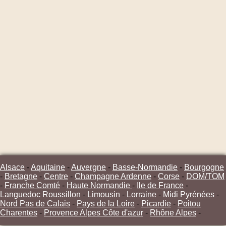
Alsace
-
Aquitaine
-
Auvergne
-
Basse-Normandie
-
Bourgogne
-
Bretagne
-
Centre
-
Champagne Ardenne
-
Corse
-
DOM/TOM
-
Franche Comté
-
Haute Normandie
-
Ile de France
-
Languedoc Roussillon
-
Limousin
-
Lorraine
-
Midi Pyrénées
-
Nord Pas de Calais
-
Pays de la Loire
-
Picardie
-
Poitou
Charentes
-
Provence Alpes Côte d'azur
-
Rhône Alpes
-