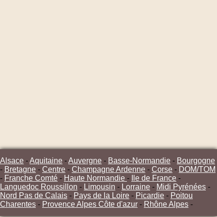
Alsace
-
Aquitaine
-
Auvergne
-
Basse-Normandie
-
Bourgogne
-
Bretagne
-
Centre
-
Champagne Ardenne
-
Corse
-
DOM/TOM
-
Franche Comté
-
Haute Normandie
-
Ile de France
-
Languedoc Roussillon
-
Limousin
-
Lorraine
-
Midi Pyrénées
-
Nord Pas de Calais
-
Pays de la Loire
-
Picardie
-
Poitou
Charentes
-
Provence Alpes Côte d'azur
-
Rhône Alpes
-