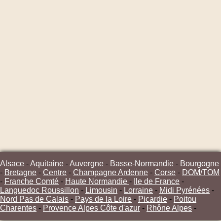
Alsace
-
Aquitaine
-
Auvergne
-
Basse-Normandie
-
Bourgogne
-
Bretagne
-
Centre
-
Champagne Ardenne
-
Corse
-
DOM/TOM
-
Franche Comté
-
Haute Normandie
-
Ile de France
-
Languedoc Roussillon
-
Limousin
-
Lorraine
-
Midi Pyrénées
-
Nord Pas de Calais
-
Pays de la Loire
-
Picardie
-
Poitou
Charentes
-
Provence Alpes Côte d'azur
-
Rhône Alpes
-