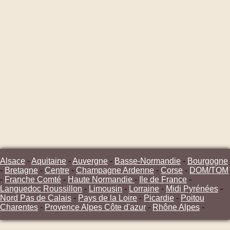
Alsace
-
Aquitaine
-
Auvergne
-
Basse-Normandie
-
Bourgogne
-
Bretagne
-
Centre
-
Champagne Ardenne
-
Corse
-
DOM/TOM
-
Franche Comté
-
Haute Normandie
-
Ile de France
-
Languedoc Roussillon
-
Limousin
-
Lorraine
-
Midi Pyrénées
-
Nord Pas de Calais
-
Pays de la Loire
-
Picardie
-
Poitou
Charentes
-
Provence Alpes Côte d'azur
-
Rhône Alpes
-