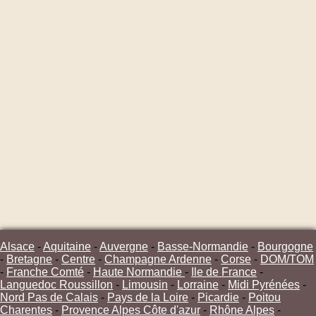
Alsace
-
Aquitaine
-
Auvergne
-
Basse-Normandie
-
Bourgogne
-
Bretagne
-
Centre
-
Champagne Ardenne
-
Corse
-
DOM/TOM
-
Franche Comté
-
Haute Normandie
-
Ile de France
-
Languedoc Roussillon
-
Limousin
-
Lorraine
-
Midi Pyrénées
-
Nord Pas de Calais
-
Pays de la Loire
-
Picardie
-
Poitou
Charentes
-
Provence Alpes Côte d'azur
-
Rhône Alpes
-