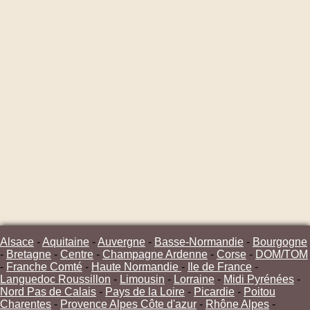
Alsace
-
Aquitaine
-
Auvergne
-
Basse-Normandie
-
Bourgogne
-
Bretagne
-
Centre
-
Champagne Ardenne
-
Corse
-
DOM/TOM
-
Franche Comté
-
Haute Normandie
-
Ile de France
-
Languedoc Roussillon
-
Limousin
-
Lorraine
-
Midi Pyrénées
-
Nord Pas de Calais
-
Pays de la Loire
-
Picardie
-
Poitou
Charentes
-
Provence Alpes Côte d'azur
-
Rhône Alpes
-