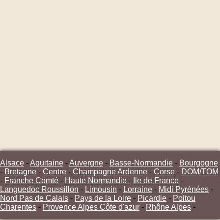
Alsace
-
Aquitaine
-
Auvergne
-
Basse-Normandie
-
Bourgogne
-
Bretagne
-
Centre
-
Champagne Ardenne
-
Corse
-
DOM/TOM
-
Franche Comté
-
Haute Normandie
-
Ile de France
-
Languedoc Roussillon
-
Limousin
-
Lorraine
-
Midi Pyrénées
-
Nord Pas de Calais
-
Pays de la Loire
-
Picardie
-
Poitou
Charentes
-
Provence Alpes Côte d'azur
-
Rhône Alpes
-