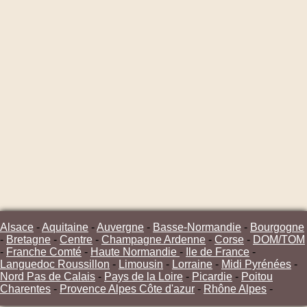
Alsace
-
Aquitaine
-
Auvergne
-
Basse-Normandie
-
Bourgogne
-
Bretagne
-
Centre
-
Champagne Ardenne
-
Corse
-
DOM/TOM
-
Franche Comté
-
Haute Normandie
-
Ile de France
-
Languedoc Roussillon
-
Limousin
-
Lorraine
-
Midi Pyrénées
-
Nord Pas de Calais
-
Pays de la Loire
-
Picardie
-
Poitou
Charentes
-
Provence Alpes Côte d'azur
-
Rhône Alpes
-