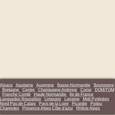
Alsace
-
Aquitaine
-
Auvergne
-
Basse-Normandie
-
Bourgogne
-
Bretagne
-
Centre
-
Champagne Ardenne
-
Corse
-
DOM/TOM
-
Franche Comté
-
Haute Normandie
-
Ile de France
-
Languedoc Roussillon
-
Limousin
-
Lorraine
-
Midi Pyrénées
-
Nord Pas de Calais
-
Pays de la Loire
-
Picardie
-
Poitou
Charentes
-
Provence Alpes Côte d'azur
-
Rhône Alpes
-