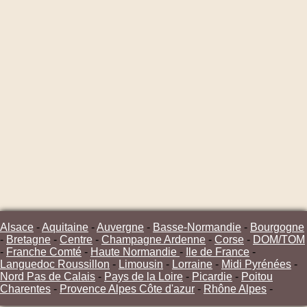
Alsace
-
Aquitaine
-
Auvergne
-
Basse-Normandie
-
Bourgogne
-
Bretagne
-
Centre
-
Champagne Ardenne
-
Corse
-
DOM/TOM
-
Franche Comté
-
Haute Normandie
-
Ile de France
-
Languedoc Roussillon
-
Limousin
-
Lorraine
-
Midi Pyrénées
-
Nord Pas de Calais
-
Pays de la Loire
-
Picardie
-
Poitou
Charentes
-
Provence Alpes Côte d'azur
-
Rhône Alpes
-