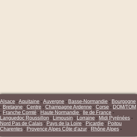
Alsace
-
Aquitaine
-
Auvergne
-
Basse-Normandie
-
Bourgogne
-
Bretagne
-
Centre
-
Champagne Ardenne
-
Corse
-
DOM/TOM
-
Franche Comté
-
Haute Normandie
-
Ile de France
-
Languedoc Roussillon
-
Limousin
-
Lorraine
-
Midi Pyrénées
-
Nord Pas de Calais
-
Pays de la Loire
-
Picardie
-
Poitou
Charentes
-
Provence Alpes Côte d'azur
-
Rhône Alpes
-