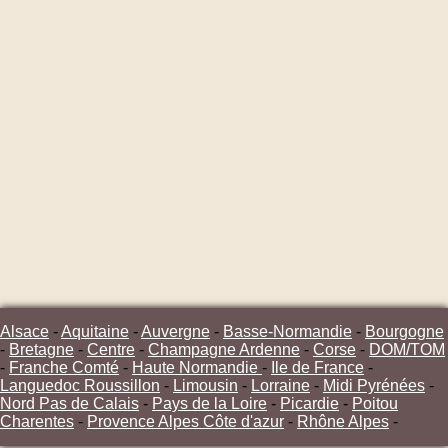
Alsace
-
Aquitaine
-
Auvergne
-
Basse-Normandie
-
Bourgogne
-
Bretagne
-
Centre
-
Champagne Ardenne
-
Corse
-
DOM/TOM
-
Franche Comté
-
Haute Normandie
-
Ile de France
-
Languedoc Roussillon
-
Limousin
-
Lorraine
-
Midi Pyrénées
-
Nord Pas de Calais
-
Pays de la Loire
-
Picardie
-
Poitou
Charentes
-
Provence Alpes Côte d'azur
-
Rhône Alpes
-