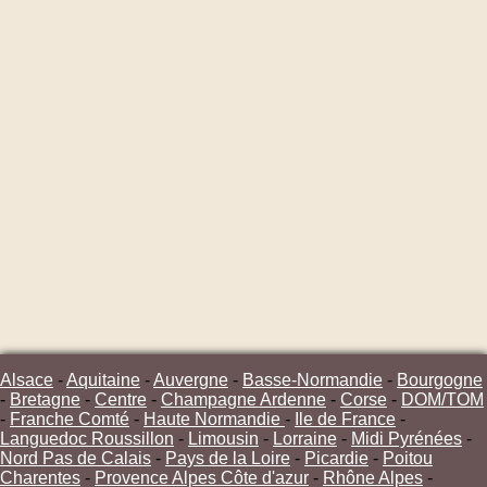
Alsace
-
Aquitaine
-
Auvergne
-
Basse-Normandie
-
Bourgogne
-
Bretagne
-
Centre
-
Champagne Ardenne
-
Corse
-
DOM/TOM
-
Franche Comté
-
Haute Normandie
-
Ile de France
-
Languedoc Roussillon
-
Limousin
-
Lorraine
-
Midi Pyrénées
-
Nord Pas de Calais
-
Pays de la Loire
-
Picardie
-
Poitou
Charentes
-
Provence Alpes Côte d'azur
-
Rhône Alpes
-