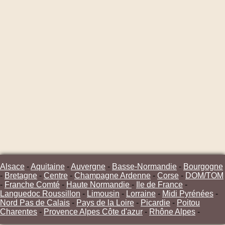
Alsace
-
Aquitaine
-
Auvergne
-
Basse-Normandie
-
Bourgogne
-
Bretagne
-
Centre
-
Champagne Ardenne
-
Corse
-
DOM/TOM
-
Franche Comté
-
Haute Normandie
-
Ile de France
-
Languedoc Roussillon
-
Limousin
-
Lorraine
-
Midi Pyrénées
-
Nord Pas de Calais
-
Pays de la Loire
-
Picardie
-
Poitou
Charentes
-
Provence Alpes Côte d'azur
-
Rhône Alpes
-