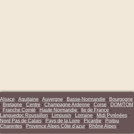
Alsace
-
Aquitaine
-
Auvergne
-
Basse-Normandie
-
Bourgogne
-
Bretagne
-
Centre
-
Champagne Ardenne
-
Corse
-
DOM/TOM
-
Franche Comté
-
Haute Normandie
-
Ile de France
-
Languedoc Roussillon
-
Limousin
-
Lorraine
-
Midi Pyrénées
-
Nord Pas de Calais
-
Pays de la Loire
-
Picardie
-
Poitou
Charentes
-
Provence Alpes Côte d'azur
-
Rhône Alpes
-